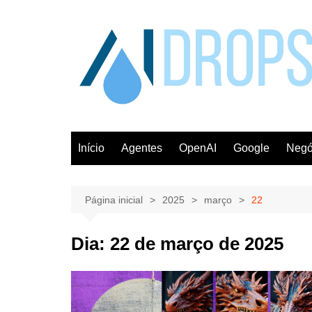
Ir
para
o
conteúdo
Início
Agentes
OpenAI
Google
Negó
Página inicial
2025
março
22
Dia:
22 de março de 2025