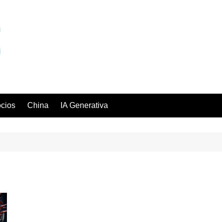
cios
China
IA Generativa