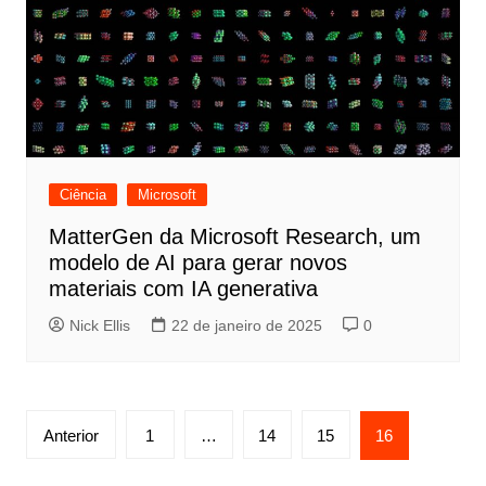
Ciência
Microsoft
MatterGen da Microsoft Research, um
modelo de AI para gerar novos
materiais com IA generativa
Nick Ellis
22 de janeiro de 2025
0
Paginação
Anterior
1
…
14
15
16
de