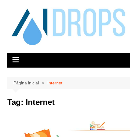
Ir
para
o
conteúdo
Página inicial
Internet
Tag:
Internet