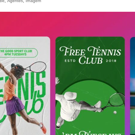
be
,
Agentes
,
Imagem