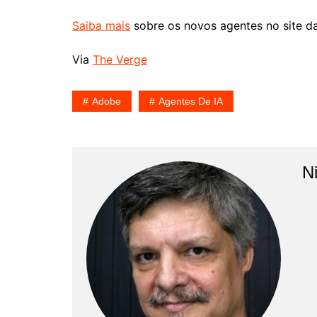
Saiba mais
sobre os novos agentes no site 
Via
The Verge
Adobe
Agentes De IA
Ni