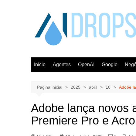
Ir
para
o
conteúdo
Início
Agentes
OpenAI
Google
Negó
Página inicial
2025
abril
10
Adobe la
Adobe lança novos 
Premiere Pro e Acr