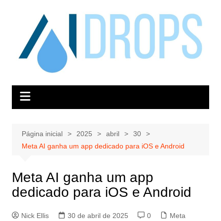
Ir
para
o
conteúdo
Página inicial
2025
abril
30
Meta AI ganha um app dedicado para iOS e Android
Meta AI ganha um app
dedicado para iOS e Android
Nick Ellis
30 de abril de 2025
0
Meta