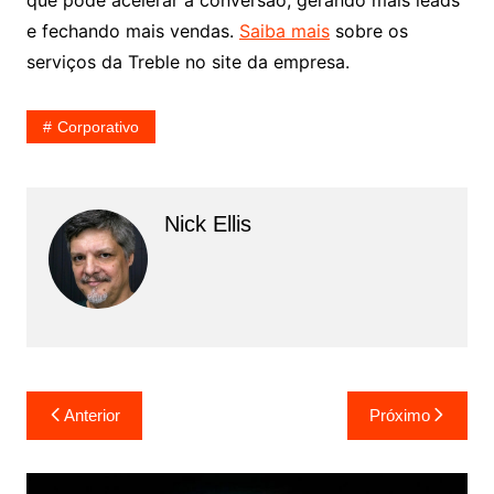
que pode acelerar a conversão, gerando mais leads
e fechando mais vendas.
Saiba mais
sobre os
serviços da Treble no site da empresa.
Corporativo
Nick Ellis
Navegação
Anterior
Próximo
de
Post