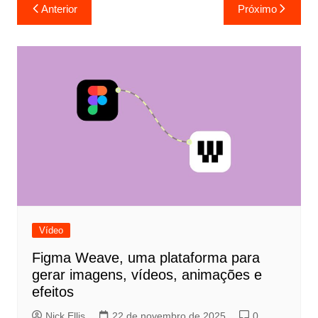
Navegação
Anterior
Próximo
de
Post
Vídeo
Figma Weave, uma plataforma para
gerar imagens, vídeos, animações e
efeitos
Nick Ellis
22 de novembro de 2025
0