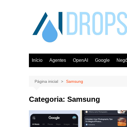
Ir
para
o
conteúdo
Início
Agentes
OpenAI
Google
Negó
Página inicial
Samsung
Categoria:
Samsung