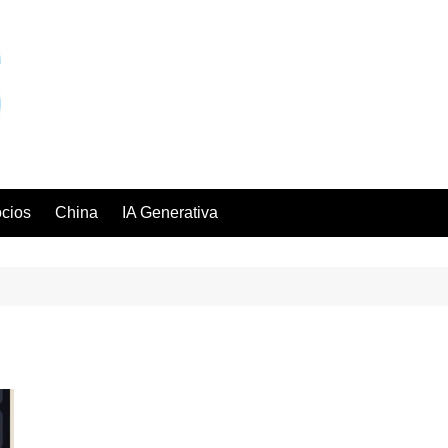
cios
China
IA Generativa